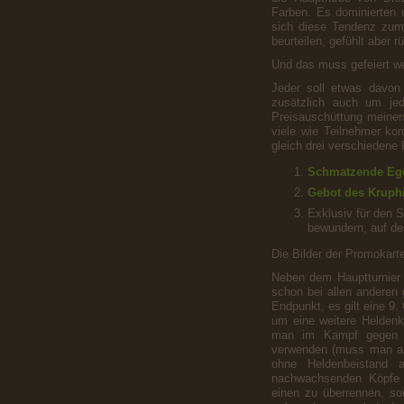
Farben. Es dominierten 
sich diese Tendenz zum
beurteilen, gefühlt aber 
Und das muss gefeiert w
Jeder soll etwas davon
zusätzlich auch um jed
Preisauschüttung meiner
viele wie Teilnehmer ko
gleich drei verschiedene 
Schmatzende Eg
Gebot des Kruph
Exklusiv für den 
bewundern, auf de
Die Bilder der Promokarte
Neben dem Hauptturnier
schon bei allen anderen
Endpunkt, es gilt eine 9
um eine weitere Heldenka
man im Kampf gegen d
verwenden (muss man ab
ohne Heldenbeistand 
nachwachsenden Köpfe 
einen zu überrennen, so