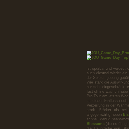
ist spürbar und verdeutl
auch diesmal wieder ein
der Spielumgebung gebühr
Wie stark die Auswirkun
nur sehr eingeschränkt 
fast offline war. Ich ha
Pro Tour am letzten Woch
ist dieser Einfluss noch
Verzerrung in der Wahrne
stark. Stärker als bei
allgegenwärtig neben
El
schnell genug beantwort
Blossoms
(die es übrige
die Hauptfarbe von Bloc