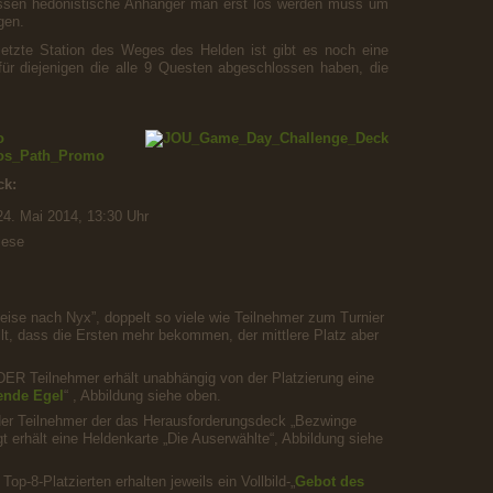
ssen hedonistische Anhänger man erst los werden muss um
gen.
etzte Station des Weges des Helden ist gibt es noch eine
für diejenigen die alle 9 Questen abgeschlossen haben, die
ck:
4. Mai 2014, 13:30 Uhr
iese
eise nach Nyx”, doppelt so viele wie Teilnehmer zum Turnier
lt, dass die Ersten mehr bekommen, der mittlere Platz aber
ER Teilnehmer erhält unabhängig von der Platzierung eine
nde Egel
“ , Abbildung siehe oben.
er Teilnehmer der das Herausforderungsdeck „Bezwinge
gt erhält eine Heldenkarte „Die Auserwählte“, Abbildung siehe
op-8-Platzierten erhalten jeweils ein Vollbild-„
Gebot des