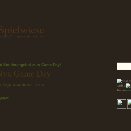
 Spielwiese
ielwiese?
impressum
kein shop
ai
Sonderangebot zum Game Day!
 Nyx Game Day
t
Magic
Sammelkarten
Turnier
,
,
,
Artikel
Kommenta