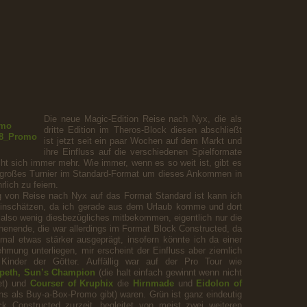
Die neue Magic-Edition Reise nach Nyx, die als
dritte Edition im Theros-Block diesen abschließt
ist jetzt seit ein paar Wochen auf dem Markt und
ihre Einfluss auf die verschiedenen Spielformate
icht sich immer mehr. Wie immer, wenn es so weit ist, gibt es
 großes Turnier im Standard-Format um dieses Ankommen in
lich zu feiern.
g von Reise nach Nyx auf das Format Standard ist kann ich
einschätzen, da ich gerade aus dem Urlaub komme und dort
be also wenig diesbezügliches mitbekommen, eigentlich nur die
enende, die war allerdings im Format Block Constructed, da
 mal etwas stärker ausgeprägt, insofern könnte ich da einer
hmung unterliegen, mir erscheint der Einfluss aber ziemlich
 Kinder der Götter. Auffällig war auf der Pro Tour wie
speth, Sun’s Champion
(die halt einfach gewinnt wenn nicht
et) und
Courser of Kruphix
die
Hirnmade
und
Eidolon of
ns als Buy-a-Box-Promo gibt) waren. Grün ist ganz eindeutig
k Constructed zurzeit, begleitet von meist zwei weiteren