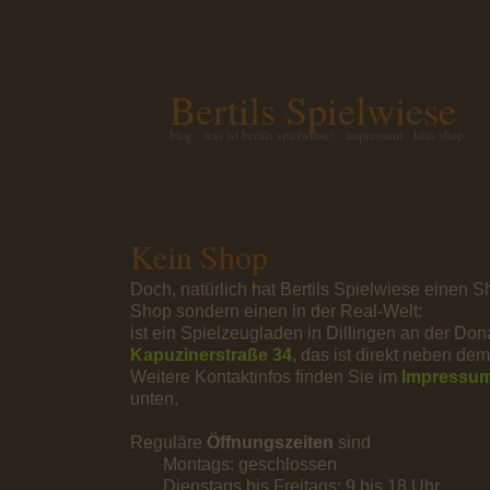
Bertils Spielwiese
blog
was ist bertils spielwiese?
impressum
kein shop
Kein Shop
Doch, natürlich hat Bertils Spielwiese einen S
Shop sondern einen in der Real-Welt:
ist ein Spielzeugladen in Dillingen an der Dona
Kapuzinerstraße 34
, das ist direkt neben de
Weitere Kontaktinfos finden Sie im
Impressu
unten.
Reguläre
Öffnungszeiten
sind
Montags: geschlossen
Dienstags bis Freitags: 9 bis 18 Uhr