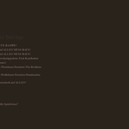
te Beiträge
ESTE-RAMPE!
 auf ALLES MUSS RAUS!
 auf ALLES MUSS RAUS!
rschnäppchen: Erzi-Kaufladen
raus!
1.: Prerelease-Turniere The Brothers
t.: PreRelease-Turniere Dominarias
rrabatt auf ALLES*
tils Spielwiese?