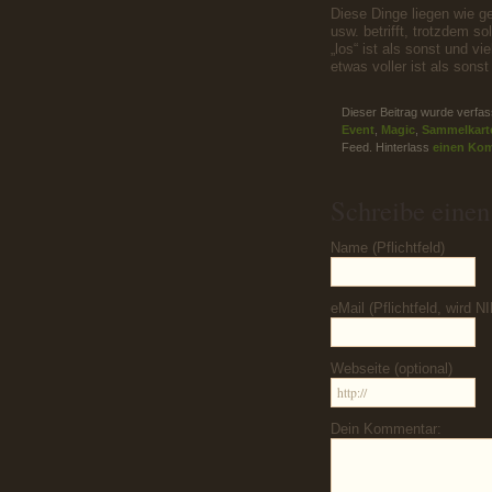
Diese Dinge liegen wie 
usw. betrifft, trotzdem so
„los“ ist als sonst und v
etwas voller ist als sons
Dieser Beitrag wurde verfas
Event
,
Magic
,
Sammelkart
Feed. Hinterlass
einen Ko
Schreibe eine
Name (Pflichtfeld)
eMail (Pflichtfeld, wird N
Webseite (optional)
Dein Kommentar: