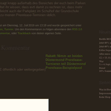
gesagt knapp außerhalb des Bereiches der euch beim Parken
lltet ihr wissen, dass evtl damit zu rechnen ist, dass mehr
ielleicht auch der Parkplatz im Schulhof der Grundschule
t zu meinen Prerelease-Terminen üblich.
st am Dienstag, 12. Juli 2016 um 13:18 und wurde gespeichert unter
en
,
Turnier
. Um den Kommentaren zu folgen abonniere den
RSS 2.0
Neues
mmentar
, oder
Trackback
von deiner eigenen Seite.
Bertils R
Jetzt 40%
n Kommentar
Jetzt 40%
Edles Supe
Alles muss 
Rabatt: Nimm an beiden
12. + 13. 1
Düstermond Prerelease-
War
Turnieren teil
Düstermond
3. + 4. Sep
Prerelease-Beispielpool
Bund
IE öffentlich oder weitergegeben)
10% Somme
Seiten
Was ist Ber
Impressum
Kein Shop