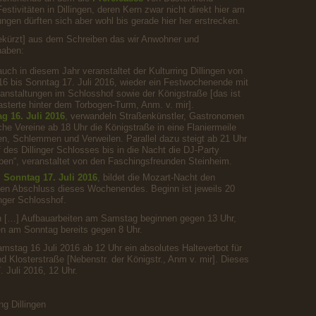
estivitäten in Dillingen, deren Kern zwar nicht direkt hier am
ungen dürften sich aber wohl bis gerade hier her erstrecken.
[gekürzt] aus dem Schreiben das wir Anwohner und
haben:
uch in diesem Jahr veranstaltet der Kulturring Dillingen von
016 bis Sonntag 17. Juli 2016, wieder ein Festwochenende mit
anstaltungen im Schlosshof sowie der Königstraße [das ist
asterte hinter dem Torbogen-Turm, Anm. v. mir].
g 16. Juli 2016
, verwandeln Straßenkünstler, Gastronomen
che Vereine ab 18 Uhr die Königstraße in eine Flaniermeile
n, Schlemmen und Verweilen. Parallel dazu steigt ab 21 Uhr
 des Dillinger Schlosses bis in die Nacht die DJ-Party
ben“, veranstaltet von den Faschingsfreunden Steinheim.
m
Sonntag 17. Juli 2016
, bildet die Mozart-Nacht den
gen Abschluss dieses Wochenendes. Beginn ist jeweils 20
inger Schlosshof.
n […] Aufbauarbeiten am Samstag beginnen gegen 13 Uhr,
en am Sonntag bereits gegen 8 Uhr.
mstag 16 Juli 2016 ab 12 Uhr ein absolutes Halteverbot für
d Klosterstraße [Nebenstr. der Königstr., Anm v. mir]. Dieses
. Juli 2016, 12 Uhr.
ng Dillingen