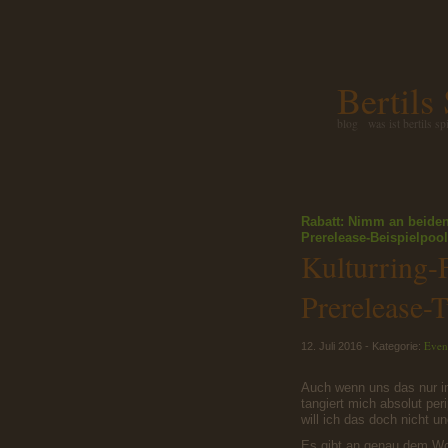
Bertils
blog
was ist bertils sp
Rabatt: Nimm an beiden
Prerelease-Beispielpool
Kulturring
Prerelease-T
Even
12. Juli 2016 - Kategorie:
Auch wenn uns das nur i
tangiert mich absolut per
will ich das doch nicht u
Es gibt an genau dem W