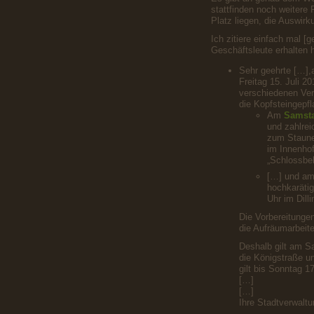
stattfinden noch weitere F
Platz liegen, die Auswirk
Ich zitiere einfach mal 
Geschäftsleute erhalten 
Sehr geehrte […],a
Freitag 15. Juli 2
verschiedenen Ver
die Kopfsteingepfl
Am
Samsta
und zahlrei
zum Staune
im Innenhof
„Schlossbe
[…] und a
hochkaräti
Uhr im Dill
Die Vorbereitunge
die Aufräumarbeit
Deshalb gilt am Sa
die Königstraße un
gilt bis Sonntag 17
[…]
[…]
Ihre Stadtverwaltu