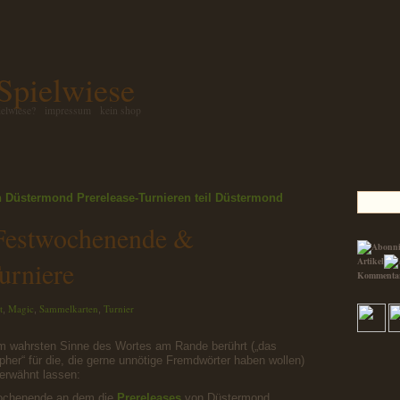
 Spielwiese
ielwiese?
impressum
kein shop
 Düstermond Prerelease-Turnieren teil
Düstermond
-Festwochenende &
Artikel
urniere
Kommenta
t
Magic
Sammelkarten
Turnier
,
,
,
m wahrsten Sinne des Wortes am Rande berührt („das
ipher“ für die, die gerne unnötige Fremdwörter haben wollen)
nerwähnt lassen:
ochenende an dem die
Prereleases
von Düstermond