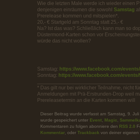
Wie die letzten Male werde ich wieder einen 
denjenigen einräumen die sowohl
Samstag
al
Prerelease kommen und mitspielen*.
20,- € Startgeld am Sonntag statt 25,- €
Na? Ist das was? Schließlich kann man so dop
Düstermond-Karten schon vor Erscheinungster
würde das nicht wollen?
Samstag:
https://www.facebook.com/events
Sonntag:
https://www.facebook.com/events
____________________________________
* Das gilt nur bei wirklicher Teilnahme, nicht f
Anmeldungen mit Prä-Erstrunden-Drop weil 
Prereleasetermin an die Karten kommen will
Dieser Beitrag wurde verfasst am Samstag, 9. Jul
wurde gespeichert unter
Event
,
Magic
,
Sammelka
Kommentaren zu folgen abonniere den
RSS 2.0
Fe
Kommentar
, oder
Trackback
von deiner eigenen 