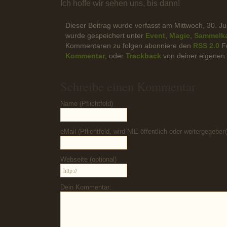
Ich hoffe wir sehen uns, bis dann!
Dieser Beitrag wurde verfasst am Mittwoch, 30. J
wurde gespeichert unter
Event
,
Magic
,
Sammelka
Kommentaren zu folgen abonniere den
RSS 2.0
Fe
Kommentar
, oder
Trackback
von deiner eigenen 
Schreibe einen Kommentar
Name (Pflichtfeld)
eMail (Pflichtfeld, wird NIE öffentlich oder weitergegeben
Webseite (optional)
Dein Kommentar: