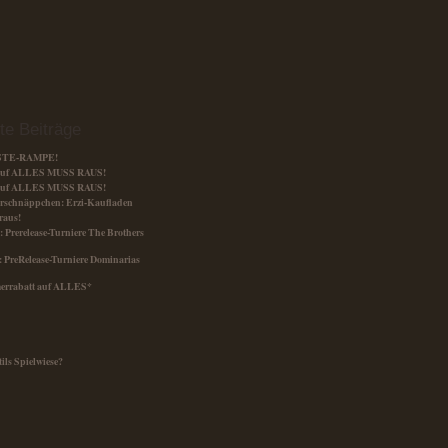
te Beiträge
ESTE-RAMPE!
 auf ALLES MUSS RAUS!
 auf ALLES MUSS RAUS!
rschnäppchen: Erzi-Kaufladen
raus!
1.: Prerelease-Turniere The Brothers
t.: PreRelease-Turniere Dominarias
rrabatt auf ALLES*
tils Spielwiese?