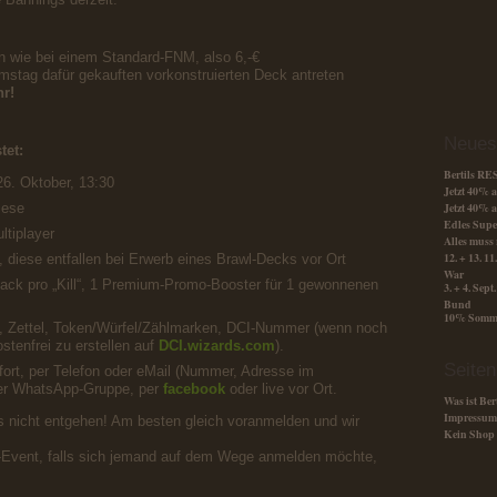
an wie bei einem Standard-FNM, also 6,-€
amstag dafür gekauften vorkonstruierten Deck antreten
hr!
Neues
tet:
Bertils R
6. Oktober, 13:30
Jetzt 40%
iese
Jetzt 40%
Edles Supe
ltiplayer
Alles muss 
12. + 13. 1
o, diese entfallen bei Erwerb eines Brawl-Decks vor Ort
War
ack pro „Kill“, 1 Premium-Promo-Booster für 1 gewonnenen
3. + 4. Sep
Bund
10% Somme
ft, Zettel, Token/Würfel/Zählmarken, DCI-Nummer (wenn noch
stenfrei zu erstellen auf
DCI.wizards.com
).
Seiten
ort, per Telefon oder eMail (Nummer, Adresse im
der WhatsApp-Gruppe, per
facebook
oder live vor Ort.
Was ist Ber
Impressum
as nicht entgehen! Am besten gleich voranmelden und wir
Kein Shop
-Event, falls sich jemand auf dem Wege anmelden möchte,