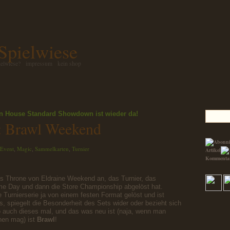
 Spielwiese
ielwiese?
impressum
kein shop
en House
Standard Showdown ist wieder da!
: Brawl Weekend
Event
Magic
Sammelkarten
Turnier
,
,
,
Artikel
Kommenta
s Throne von Eldraine Weekend an, das Turnier, das
me Day und dann die Store Championship abgelöst hat.
se Turnierserie ja von einem festen Format gelöst und ist
s, spiegelt die Besonderheit des Sets wider oder bezieht sich
o auch dieses mal, und das was neu ist (naja, wenn man
nen mag) ist
Brawl
!