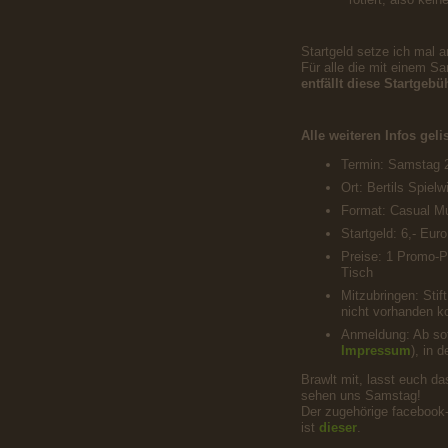
Startgeld setze ich mal 
Für alle die mit einem S
entfällt diese Startgebü
Alle weiteren Infos gelis
Termin: Samstag 2
Ort: Bertils Spielw
Format: Casual Mu
Startgeld: 6,- Eur
Preise: 1 Promo-P
Tisch
Mitzubringen: Sti
nicht vorhanden ko
Anmeldung: Ab sof
Impressum
), in 
Brawlt mit, lasst euch d
sehen uns Samstag!
Der zugehörige facebook
ist
dieser
.