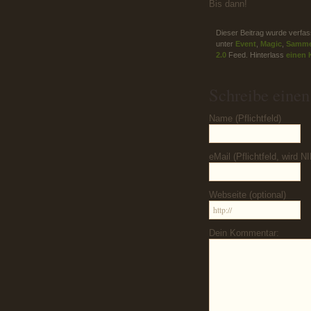
Bis dann!
Dieser Beitrag wurde verfa
unter
Event
,
Magic
,
Samme
2.0
Feed. Hinterlass
einen
Schreibe eine
Name (Pflichtfeld)
eMail (Pflichtfeld, wird N
Webseite (optional)
Dein Kommentar: