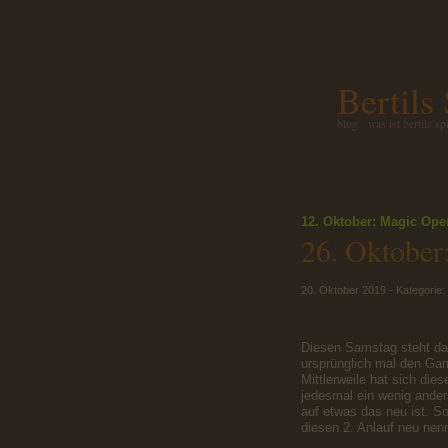
Bertils
blog
was ist bertils sp
12. Oktober: Magic Op
26. Oktober
20. Oktober 2019 - Kategorie:
Diesen Samstag steht da
ursprünglich mal den Ga
Mittlerweile hat sich die
jedesmal ein wenig ander
auf etwas das neu ist. S
diesen 2. Anlauf neu nen