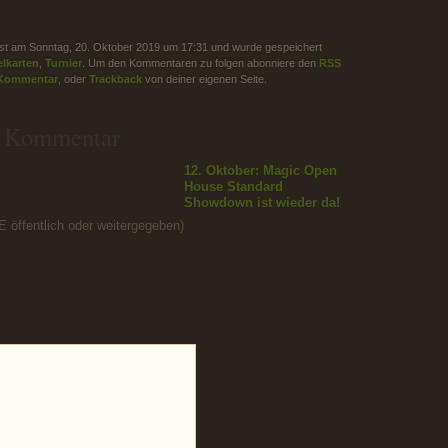
sst am Sonntag, 20. Oktober 2019 um 17:31 und wurde gespeichert
lkarten
,
Turnier
. Um den Kommentaren zu folgen abonniere den
RSS
 Kommentar
, oder
Trackback
von deiner eigenen Seite.
n Kommentar
12. Oktober: Magic Open
House
Standard
Showdown ist wieder da!
IE öffentlich oder weitergegeben)