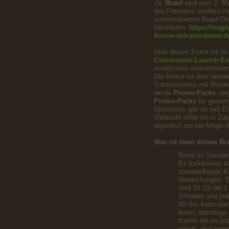
Ja,
Brawl
wird zum 2. Mal
des Formates sondern zus
vorkonstruierter Brawl-
Decklisten:
https://magi
throne-eldraine-brawl-d
Aber dieses Event ist ni
Commander-Launch-Ev
modifizierte vorkonstruier
Der Ablauf ist aber wied
Turnierstruktur mit Rund
werde
Promo-Packs
ver
Promo-Packs
für gewonn
Spielmatte gibt es seit E
Vielleicht stifte ich in 
eigentlich nur bei Magic-
Was ist denn dieses Br
Brawl ist Stand
Es funktioniert 
standardlegale K
Abweichungen: Es
sind 30 (25 bei 
Schaden und jed
All das kann man
lesen, allerdings
Karten die es jet
rotiert, also kei