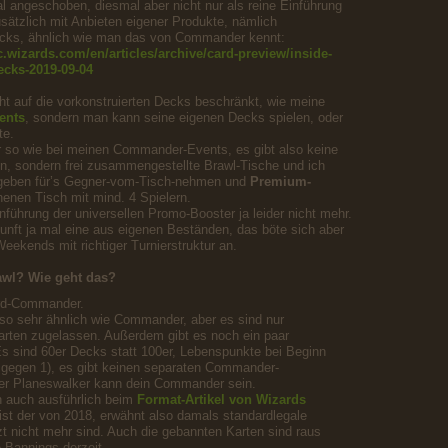
 angeschoben, diesmal aber nicht nur als reine Einführung
ätzlich mit Anbieten eigener Produkte, nämlich
Decks, ähnlich wie man das von Commander kennt:
c.wizards.com/en/articles/archive/card-preview/inside-
ecks-2019-09-04
cht auf die vorkonstruierten Decks beschränkt, wie meine
ents
, sondern man kann seine eigenen Decks spielen, oder
te.
er so wie bei meinen Commander-Events, es gibt also keine
en, sondern frei zusammengestellte Brawl-Tische und ich
geben für’s Gegner-vom-Tisch-nehmen und
Premium-
enen Tisch mit mind. 4 Spielern.
inführung der universellen Promo-Booster ja leider nicht mehr.
Zukunft ja mal eine aus eigenen Beständen, das böte sich aber
Weekends mit richtiger Turnierstruktur an.
awl? Wie geht das?
ard-Commander.
also sehr ähnlich wie Commander, aber es sind nur
arten zugelassen. Außerdem gibt es noch ein paar
 sind 60er Decks statt 100er, Lebenspunkte bei Beginn
1 gegen 1), es gibt keinen separaten Commander-
er Planeswalker kann dein Commander sein.
 auch ausführlich beim
Format-Artikel von Wizards
 ist der von 2018, erwähnt also damals standardlegale
zt nicht mehr sind. Auch die gebannten Karten sind raus
ne Bannings derzeit.