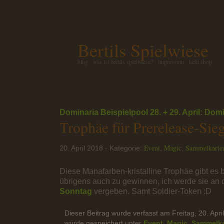
Bertils Spielwiese
blog
was ist bertils spielwiese?
impressum
kein shop
Dominaria Beispielpool
28. + 29. April: Do
Trophäe für Prerelease-Sie
Event
Magic
Sammelkarte
20. April 2018 - Kategorie:
,
,
Diese Manafarben-kristalline Trophäe gibt es
übrigens auch zu gewinnen, ich werde sie an 
Sonntag
vergeben. Samt Soldier-Token :D
Dieser Beitrag wurde verfasst am Freitag, 20. Apr
wurde gespeichert unter
Event
,
Magic
,
Sammelka