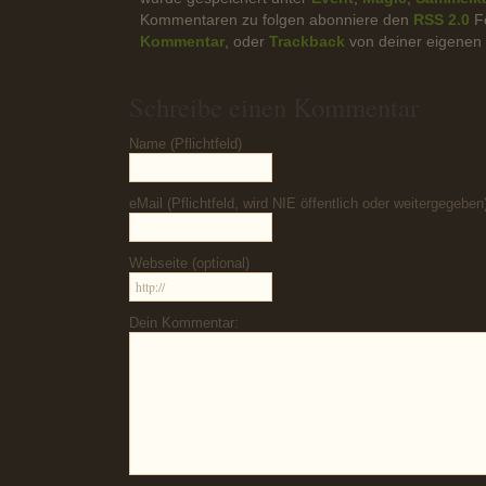
Kommentaren zu folgen abonniere den
RSS 2.0
Fe
Kommentar
, oder
Trackback
von deiner eigenen 
Schreibe einen Kommentar
Name (Pflichtfeld)
eMail (Pflichtfeld, wird NIE öffentlich oder weitergegeben
Webseite (optional)
Dein Kommentar: