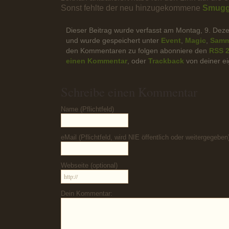
Sonst fehlte der neu hinzugekommene
Smuggl
Dieser Beitrag wurde verfasst am Montag, 9. De
und wurde gespeichert unter
Event
,
Magic
,
Samm
den Kommentaren zu folgen abonniere den
RSS 2
einen Kommentar
, oder
Trackback
von deiner ei
Schreibe einen Kommentar
Name (Pflichtfeld)
eMail (Pflichtfeld, wird NIE öffentlich oder weitergegeben
Webseite (optional)
Dein Kommentar: