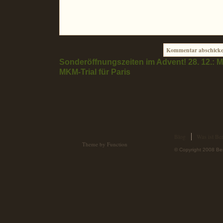
Sonderöffnungszeiten im Advent!
28. 12.: M
MKM-Trial für Paris
Blog
Was ist Ber
Theme by Function
© Copyright 2008 Ber