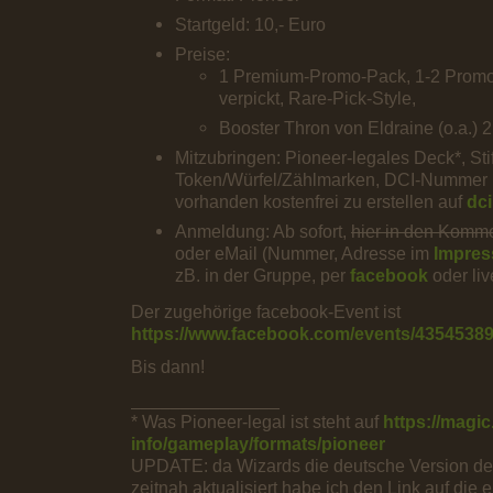
Startgeld: 10,- Euro
Preise:
1 Premium-Promo-Pack, 1-2 Promo
verpickt, Rare-Pick-Style,
Booster Thron von Eldraine (o.a.) 
Mitzubringen: Pioneer-legales Deck*, Stift
Token/Würfel/Zählmarken, DCI-Nummer 
vorhanden kostenfrei zu erstellen auf
dc
Anmeldung: Ab sofort,
hier in den Komm
oder eMail (Nummer, Adresse im
Impre
zB. in der Gruppe, per
facebook
oder liv
Der zugehörige facebook-Event ist
https://www.facebook.com/events/4354538
Bis dann!
_______________
* Was Pioneer-legal ist steht auf
https://magi
info/gameplay/formats/pioneer
UPDATE: da Wizards die deutsche Version der 
zeitnah aktualisiert habe ich den Link auf die 